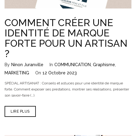
COMMENT CRÉER UNE
IDENTITÉ DE MARQUE
FORTE POUR UN ARTISAN
?
By
Ninon Juranville
In
COMMUNICATION
,
Graphisme
,
MARKETING
On
12 Octobre 2023
SPÉCIAL ARTISANAT : Conseils et astuces pour une identité de marque
forte. Comment exposer ses prestations, montrer ses réalisations, présenter
son savoir-faire (…).
LIRE PLUS