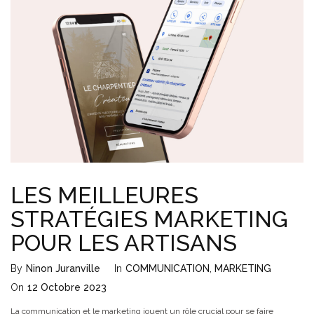
LES MEILLEURES
STRATÉGIES MARKETING
POUR LES ARTISANS
By
Ninon Juranville
In
COMMUNICATION
,
MARKETING
On
12 Octobre 2023
La communication et le marketing jouent un rôle crucial pour se faire