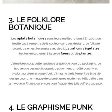
3. LE FOLKLORE
BOTANIQUE
Les
aplats botaniques
sous leurs meilleurs jours ! En 2023, on
hésite pas à remettre de la couleur dans ses designs. Le folklore
botanique en est l’exemple avec des
illustrations végétales
hautes en couleurs, à base de
fleurs
ou de
plantes
.
J’aime beaucoup cette tendance graphique pour du packaging. Je
trouve que ces motifs organiques donnent un côté punchy au
produit au premier coup d’oeil. J’imagine parfaitement ce type de
design pour une marque de cosmétiques modernes, l’étiquette d’un
gin
made in France
, ou encore pour floquer des jolis coffrets cadeaux.
4. LE GRAPHISME PUNK