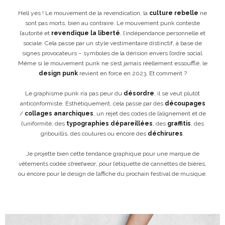
Hell yes ! Le mouvement de la revendication, la
culture rebelle
ne
sont pas morts, bien au contraire. Le mouvement punk conteste
l’autorité et
revendique la liberté
, l’indépendance personnelle et
sociale. Cela passe par un style vestimentaire distinctif, à base de
signes provocateurs – symboles de la dérision envers l’ordre social.
Même si le mouvement punk ne s’est jamais réellement essoufflé, le
design punk
revient en force en 2023. Et comment ?
Le graphisme punk n’a pas peur du
désordre
, il se veut plutôt
anticonformiste. Esthétiquement, cela passe par des
découpages
/
collages anarchiques
, un rejet des codes de l’alignement et de
l’uniformité, des
typographies dépareillées
, des
graffitis
, des
gribouillis, des coulures ou encore des
déchirures
.
Je projette bien cette tendance graphique pour une marque de
vêtements codée
streetwear
, pour l’étiquette de cannettes de bières,
ou encore pour le design de l’affiche du prochain festival de musique.