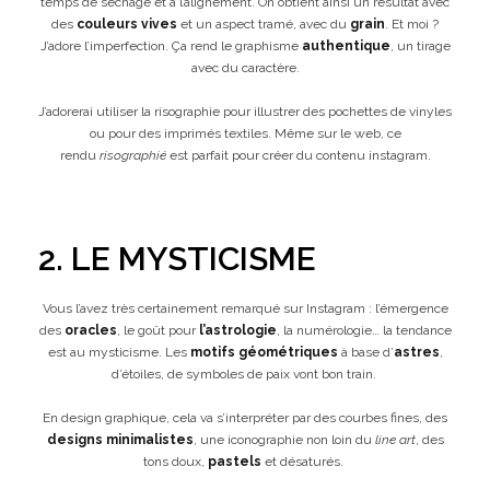
temps de séchage et à l’alignement. On obtient ainsi un résultat avec
des
couleurs vives
et un aspect tramé, avec du
grain
. Et moi ?
J’adore l’imperfection. Ça rend le graphisme
authentique
, un tirage
avec du caractère.
J’adorerai utiliser la risographie pour illustrer des pochettes de vinyles
ou pour des imprimés textiles. Même sur le web, ce
rendu
risographié
est parfait pour créer du contenu instagram.
2. LE MYSTICISME
Vous l’avez très certainement remarqué sur Instagram : l’émergence
des
oracles
, le goût pour
l’astrologie
, la numérologie… la tendance
est au mysticisme. Les
motifs géométriques
à base d’
astres
,
d’étoiles, de symboles de paix vont bon train.
En design graphique, cela va s’interpréter par des courbes fines, des
designs minimalistes
, une iconographie non loin du
line art
, des
tons doux,
pastels
et désaturés.