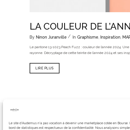
LA COULEUR DE L’ANN
By
Ninon Juranville
In
Graphisme
,
Inspiration
,
MA
Le pantone 13-1023 Peach Fuzz : couleur de l’année 2024. Une co
rayonne. Décryptage de cette teinte de l’année 2024 et ses inspi
LIRE PLUS
RÉALISATIONS
LE STU
Le site d'Audemus n'a pas vocation à devenir une marketplace cotée en Bourse. 
bord de statistiques est respectueux de la confidentialité. Nous analysons simpl