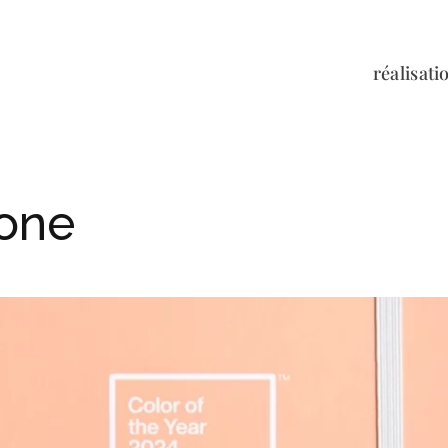
réalisati
one