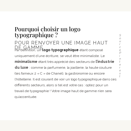
Pourquoi choisir un logo
typographique ?
S
o
u
POUR RENVOYER UNE IMAGE HAUT
r
DE GAMME
c
Par définition, un
logo typographique
étant composé
e
P
uniquement d’une écriture, se veut être minimaliste. Le
i
n
minimalisme
étant très apprécié des secteurs de
l’industrie
t
e
du luxe
: comme la parfumerie, la joaillerie, la haute couture
r
e
(les fameux 2 « C » de Chanel), la gastronomie ou encore
s
t
l’hôtellerie. Il est courant de voir un logo typographique dans ces
différents secteurs, alors si tel est votre cas : optez pour un
travail de typographie ! Votre image haut de gamme n’en sera
qu’accentuée.