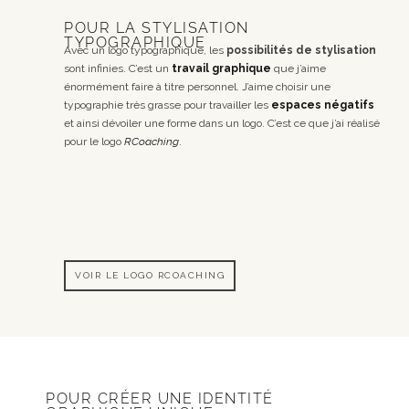
POUR LA STYLISATION
TYPOGRAPHIQUE
Avec un logo typographique, les
possibilités de
stylisation
sont infinies. C’est un
travail graphique
que j’aime
énormément faire à titre personnel. J’aime choisir une
typographie très grasse pour travailler les
espaces négatifs
et ainsi dévoiler une forme dans un logo. C’est ce que j’ai réalisé
pour le logo
RCoaching
.
VOIR LE LOGO RCOACHING
POUR CRÉER UNE IDENTITÉ