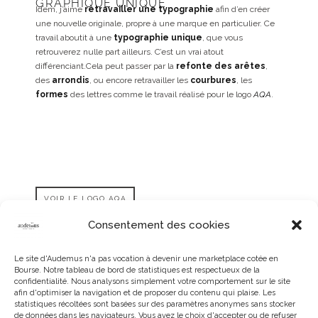
GRAPHIQUE UNIQUE
Idem, j’aime
retravailler une typographie
afin d’en créer
une nouvelle originale, propre à une marque en particulier. Ce
travail aboutit à une
typographie unique
, que vous
retrouverez nulle part ailleurs. C’est un vrai atout
différenciant.Cela peut passer par la
refonte
des arêtes
,
des
arrondis
, ou encore retravailler les
courbures
, les
formes
des lettres comme le travail réalisé pour le logo
AQA
.
VOIR LE LOGO AQA
Consentement des cookies
Le site d'Audemus n'a pas vocation à devenir une marketplace cotée en
Bourse. Notre tableau de bord de statistiques est respectueux de la
confidentialité. Nous analysons simplement votre comportement sur le site
afin d'optimiser la navigation et de proposer du contenu qui plaise. Les
statistiques récoltées sont basées sur des paramètres anonymes sans stocker
de données dans les navigateurs. Vous avez le choix d'accepter ou de refuser