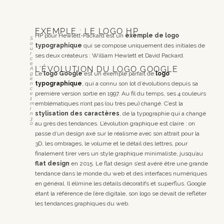
EXEMPLE : LE LOGO HP
HP pour Hewlett-Packard est un
exemple de logo
S
o
typographique
qui se compose uniquement des initiales de
u
r
ses deux créateurs : William Hewlett et David Packard.
c
e
L'ÉVOLUTION DU LOGO GOOGLE
A
Le
logo Google
est un exemple parfait de
logo
g
e
typographique
, qui a connu son lot d’évolutions depuis sa
n
c
première version sortie en 1997. Au fil du temps, ses 4 couleurs
e
1
emblématiques n’ont pas (ou très peu) changé. C’est la
m
i
stylisation des caractères
, de la typographie qui a changé
n
3
au grès des tendances. L’évolution graphique est claire : on
0
passe d’un design axé sur le réalisme avec son attrait pour la
3D, les ombrages, le volume et le détail des lettres, pour
finalement tirer vers un style graphique minimaliste, jusqu’au
flat design
en 2015. Le flat design s’est avéré être une grande
tendance dans le monde du web et des interfaces numériques
en général. Il élimine les détails décoratifs et superflus. Google
étant la référence de l’ère digitale, son logo se devait de refléter
les tendances graphiques du web.