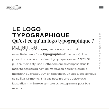
LE LOGO
TYPOGRAPHIQUE
S
o
Qu’est ce qu’un logo typographique ?
u
r
c
e
DÉFINITION
P
Un
logo typographique
, c’est un logo constitué
i
n
essentiellement d’une
typographie
(d’une police). Il ne
t
e
possède aucun autre élément graphique qu’une
écriture
,
r
e
plus ou moins stylisée. Cette dernière se compose dans la
s
t
majorité des cas du nom de marque ou des initiales de la
marque / du créateur. On dit souvent qu’un logo typographique
se suffit à lui-même, il n’a pas besoin d’une quelconque
illustration ni même de symbole ou pictogramme pour être
reconnu.