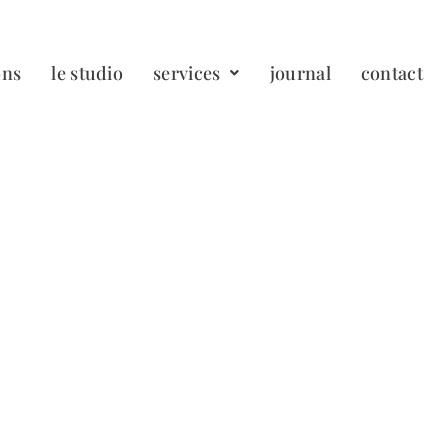
ons
le studio
services
journal
contact