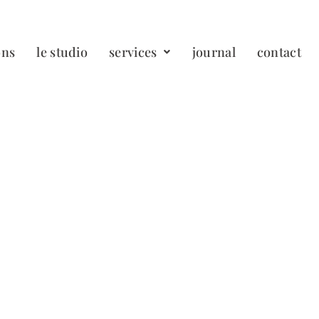
ons
le studio
services
journal
contact