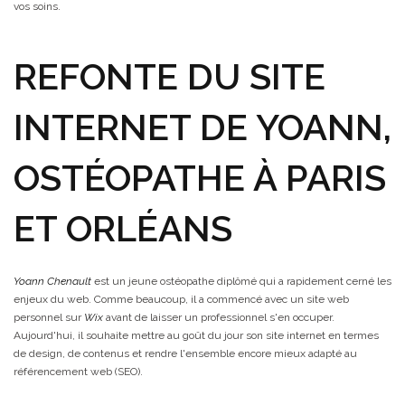
vos soins.
REFONTE DU SITE
INTERNET DE YOANN,
OSTÉOPATHE À PARIS
ET ORLÉANS
Yoann Chenault
est un jeune ostéopathe diplômé qui a rapidement cerné les
enjeux du web. Comme beaucoup, il a commencé avec un site web
personnel sur
Wix
avant de laisser un professionnel s'en occuper.
Aujourd'hui, il souhaite mettre au goût du jour son site internet en termes
de design, de contenus et rendre l'ensemble encore mieux adapté au
référencement web (SEO).