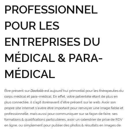
PROFESSIONNEL
POUR LES
ENTREPRISES DU
MÉDICAL & PARA-
MÉDICAL
Être présent sur
Doctolib
est aujourd'hui primordial pour les thérapeutes du
corps médical et para-médical. En effet, votre patientèle étant de plus en
plus connectée, il s'agit dorénavant d'être présent sur le web. Avoir son
propre site internet s'avère être important pour renvoyer une image fiable et
professionnelle, mais aussi pour communiquer sur sa façon de faire, ses
formations & qualifications particulières, avoir un calendrier de prise de RDV
en ligne, ou simplement pour publier des photos & résultats en images de