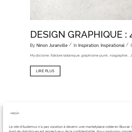
DESIGN GRAPHIQUE : 
By
Ninon Juranville
In
Inspiration
,
Inspirational
Mysticisme, folklore botanique, graphisme punk, risographie… 
LIRE PLUS
RÉALISATIONS
LE STU
Le site d'Audemus n'a pas vocation à devenir une marketplace cotée en Bourse. 
bord de statistiques est respectueux de la confidentialité. Nous analysons simpl