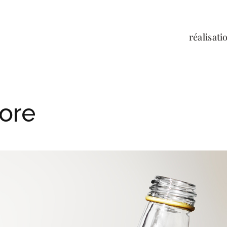
réalisati
lore