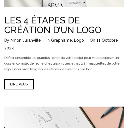
LES 4 ÉTAPES DE
CRÉATION D’UN LOGO
By
Ninon Juranville
In
Graphisme
,
Logo
On
11 Octobre
2023
Définir ensemble les grandes lignes de votre projet pour vous proposer un
dossier complet de recherches graphiques et les 2 à 3 maquettes de votre
logo. Découvrez les grandes étapes de création d’un logo.
LIRE PLUS