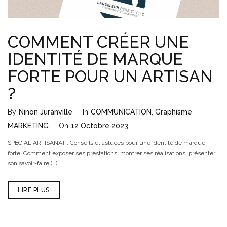
COMMENT CRÉER UNE
IDENTITÉ DE MARQUE
FORTE POUR UN ARTISAN
?
By
Ninon Juranville
In
COMMUNICATION
,
Graphisme
,
MARKETING
On
12 Octobre 2023
SPÉCIAL ARTISANAT : Conseils et astuces pour une identité de marque
forte. Comment exposer ses prestations, montrer ses réalisations, présenter
son savoir-faire (…).
LIRE PLUS