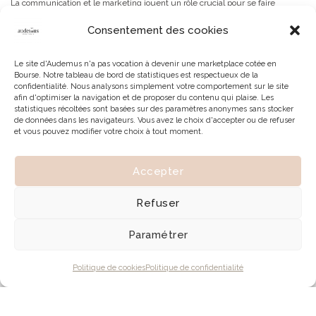
La communication et le marketing jouent un rôle crucial pour se faire
connaître. Les artisans n’ont ni le temps de communiquer ni les moyens de
Consentement des cookies
recruter une personne pour le faire à leur place. Pourtant, ils ont un réel
besoin de communiquer comme toute entreprise : exposer leurs prestations
& services, montrer leurs réalisations, présenter leur savoir-faire (…).
Le site d'Audemus n'a pas vocation à devenir une marketplace cotée en
Bourse. Notre tableau de bord de statistiques est respectueux de la
confidentialité. Nous analysons simplement votre comportement sur le site
LIRE PLUS
afin d'optimiser la navigation et de proposer du contenu qui plaise. Les
statistiques récoltées sont basées sur des paramètres anonymes sans stocker
de données dans les navigateurs. Vous avez le choix d'accepter ou de refuser
et vous pouvez modifier votre choix à tout moment.
Accepter
Refuser
Paramétrer
Politique de cookies
Politique de confidentialité
© 2026 | Tous droits réservés à Audemus