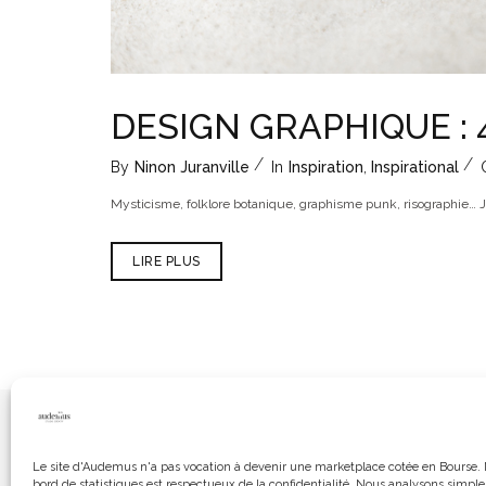
DESIGN GRAPHIQUE : 
By
Ninon Juranville
In
Inspiration
,
Inspirational
Mysticisme, folklore botanique, graphisme punk, risographie… 
LIRE PLUS
RÉALISATIONS
LE STU
Le site d'Audemus n'a pas vocation à devenir une marketplace cotée en Bourse. 
bord de statistiques est respectueux de la confidentialité. Nous analysons simpl