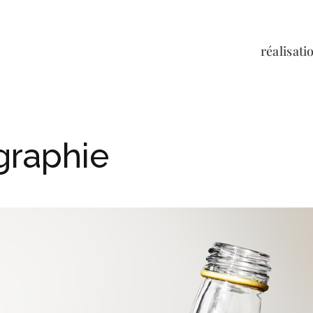
réalisati
graphie